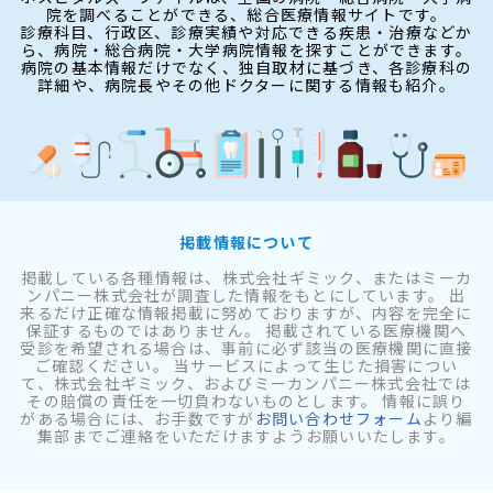
院を調べることができる、総合医療情報サイトです。
診療科目、行政区、診療実績や対応できる疾患・治療などか
ら、病院・総合病院・大学病院情報を探すことができます。
病院の基本情報だけでなく、独自取材に基づき、各診療科の
詳細や、病院長やその他ドクターに関する情報も紹介。
掲載情報について
掲載している各種情報は、株式会社ギミック、またはミーカ
ンパニー株式会社が調査した情報をもとにしています。 出
来るだけ正確な情報掲載に努めておりますが、内容を完全に
保証するものではありません。 掲載されている医療機関へ
受診を希望される場合は、事前に必ず該当の医療機関に直接
ご確認ください。 当サービスによって生じた損害につい
て、株式会社ギミック、およびミーカンパニー株式会社では
その賠償の責任を一切負わないものとします。 情報に誤り
がある場合には、お手数ですが
お問い合わせフォーム
より編
集部までご連絡をいただけますようお願いいたします。