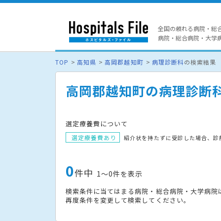
全国の頼れる病院・総
病院・総合病院・大学病院
TOP
高知県
高岡郡越知町
病理診断科
の検索結果
高岡郡越知町の病理診断
選定療養費について
選定療養費あり
紹介状を持たずに受診した場合、診
0
件中
1〜0件を表示
検索条件に当てはまる病院・総合病院・大学病院
再度条件を変更して検索してください。