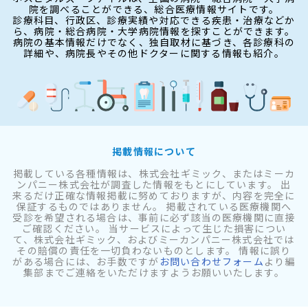
院を調べることができる、総合医療情報サイトです。
診療科目、行政区、診療実績や対応できる疾患・治療などか
ら、病院・総合病院・大学病院情報を探すことができます。
病院の基本情報だけでなく、独自取材に基づき、各診療科の
詳細や、病院長やその他ドクターに関する情報も紹介。
掲載情報について
掲載している各種情報は、株式会社ギミック、またはミーカ
ンパニー株式会社が調査した情報をもとにしています。 出
来るだけ正確な情報掲載に努めておりますが、内容を完全に
保証するものではありません。 掲載されている医療機関へ
受診を希望される場合は、事前に必ず該当の医療機関に直接
ご確認ください。 当サービスによって生じた損害につい
て、株式会社ギミック、およびミーカンパニー株式会社では
その賠償の責任を一切負わないものとします。 情報に誤り
がある場合には、お手数ですが
お問い合わせフォーム
より編
集部までご連絡をいただけますようお願いいたします。