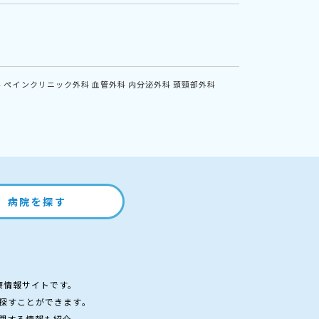
科
ペインクリニック外科
血管外科
内分泌外科
頭頸部外科
病院を探す
療情報サイトです。
探すことができます。
関する情報も紹介。