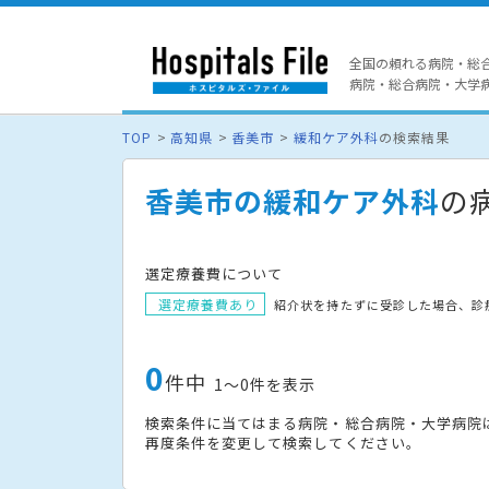
全国の頼れる病院・総
病院・総合病院・大学病院
TOP
高知県
香美市
緩和ケア外科
の検索結果
香美市の緩和ケア外科
の
選定療養費について
選定療養費あり
紹介状を持たずに受診した場合、診
0
件中
1〜0件を表示
検索条件に当てはまる病院・総合病院・大学病院
再度条件を変更して検索してください。