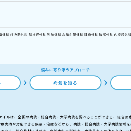
道外科
呼吸器外科
脳神経外科
乳腺外科
心臓血管外科
腫瘍外科
胸部外科
内視鏡外
悩みに寄り添うアプローチ
る
病気を知る
ァイルは、全国の病院・総合病院・大学病院を調べることができる、総合医
診療実績や対応できる疾患・治療などから、病院・総合病院・大学病院情報を
けでなく、独自取材に基づき、各診療科の詳細や、病院長やその他ドクターに