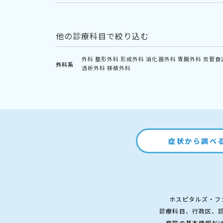
他の診療科目で絞り込む
外科
整形外科
形成外科
消化器外科
胃腸外科
気管食
外科系
透析外科
移植外科
症状から調べ
ホスピタルズ・フ
診療科目、行政区、
病院の基本情報だ