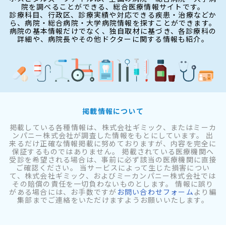
院を調べることができる、総合医療情報サイトです。
診療科目、行政区、診療実績や対応できる疾患・治療などか
ら、病院・総合病院・大学病院情報を探すことができます。
病院の基本情報だけでなく、独自取材に基づき、各診療科の
詳細や、病院長やその他ドクターに関する情報も紹介。
掲載情報について
掲載している各種情報は、株式会社ギミック、またはミーカ
ンパニー株式会社が調査した情報をもとにしています。 出
来るだけ正確な情報掲載に努めておりますが、内容を完全に
保証するものではありません。 掲載されている医療機関へ
受診を希望される場合は、事前に必ず該当の医療機関に直接
ご確認ください。 当サービスによって生じた損害につい
て、株式会社ギミック、およびミーカンパニー株式会社では
その賠償の責任を一切負わないものとします。 情報に誤り
がある場合には、お手数ですが
お問い合わせフォーム
より編
集部までご連絡をいただけますようお願いいたします。