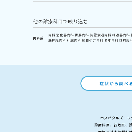
他の診療科目で絞り込む
内科
消化器内科
胃腸内科
気管食道内科
呼吸器内科
内科系
脳神経内科
肝臓内科
緩和ケア内科
老年内科
疼痛緩
症状から調べ
ホスピタルズ・フ
診療科目、行政区、
病院の基本情報だ