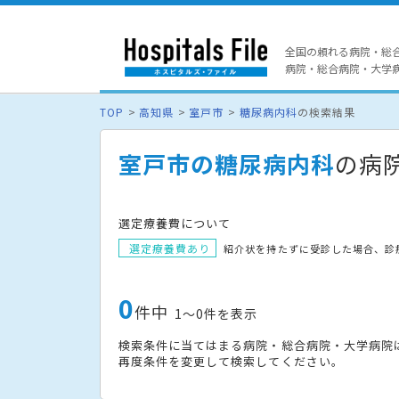
全国の頼れる病院・総
病院・総合病院・大学病院
TOP
高知県
室戸市
糖尿病内科
の検索結果
室戸市の糖尿病内科
の病
選定療養費について
選定療養費あり
紹介状を持たずに受診した場合、診
0
件中
1〜0件を表示
検索条件に当てはまる病院・総合病院・大学病院
再度条件を変更して検索してください。