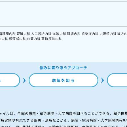
循環器内科
腎臓内科
人工透析内科
血液内科
腫瘍内科
感染症内科
内視鏡内科
漢方
和内科
頭頸部内科
血管内科
薬物療法内科
悩みに寄り添うアプローチ
る
病気を知る
ァイルは、全国の病院・総合病院・大学病院を調べることができる、総合医
診療実績や対応できる疾患・治療などから、病院・総合病院・大学病院情報を
けでなく、独自取材に基づき、各診療科の詳細や、病院長やその他ドクターに