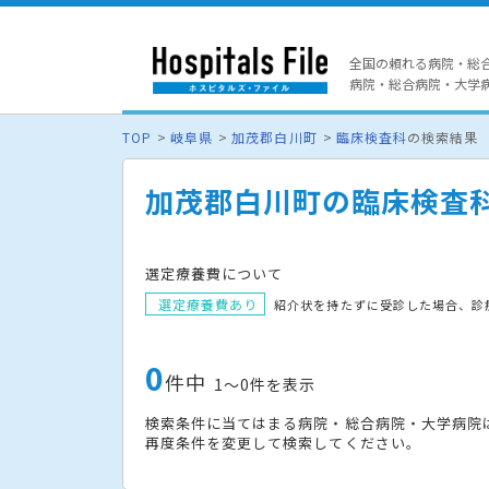
全国の頼れる病院・総
病院・総合病院・大学病院
TOP
岐阜県
加茂郡白川町
臨床検査科
の検索結果
加茂郡白川町の臨床検査
選定療養費について
選定療養費あり
紹介状を持たずに受診した場合、診
0
件中
1〜0件を表示
検索条件に当てはまる病院・総合病院・大学病院
再度条件を変更して検索してください。