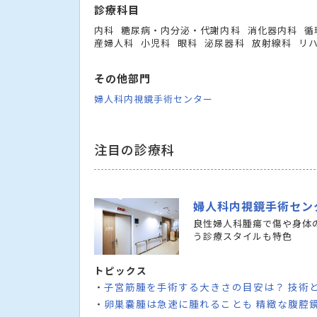
診療科目
内科
糖尿病・内分泌・代謝内科
消化器内科
循
産婦人科
小児科
眼科
泌尿器科
放射線科
リ
その他部門
婦人科内視鏡手術センター
注目の診療科
婦人科内視鏡手術セン
良性婦人科腫瘍で傷や身体
う診療スタイルも特色
トピックス
子宮筋腫を手術する大きさの目安は？ 技術
・
卵巣嚢腫は急速に腫れることも 精緻な腹腔
・