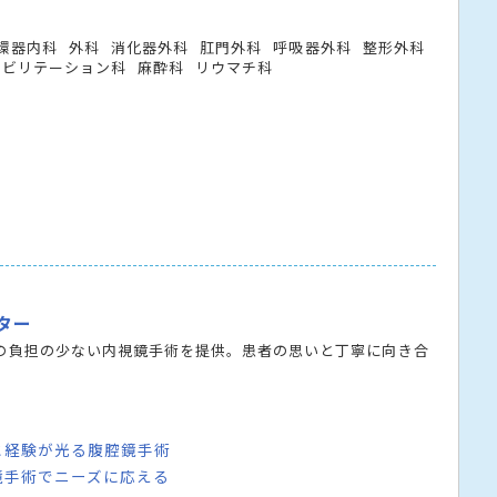
環器内科
外科
消化器外科
肛門外科
呼吸器外科
整形外科
ハビリテーション科
麻酔科
リウマチ科
ター
の負担の少ない内視鏡手術を提供。患者の思いと丁寧に向き合
と経験が光る腹腔鏡手術
鏡手術でニーズに応える