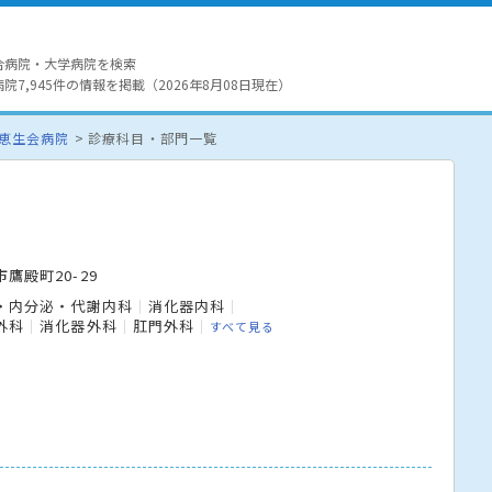
合病院・大学病院を検索
7,945件の情報を掲載（2026年8月08日現在）
 恵生会病院
診療科目・部門一覧
鷹殿町20-29
・内分泌・代謝内科
消化器内科
外科
消化器外科
肛門外科
すべて見る