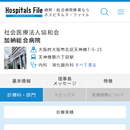
病院・総合病院検索なら
ホスピタルズ・ファイル
社会医療法人協和会
加納総合病院
大阪府大阪市北区天神橋7-5-15
天神橋筋六丁目駅
内科
消化器内科
すべて見る
理事長
基本情報
特徴
メッセージ
診療科・部門
トピックス
医療連携について
診療実績