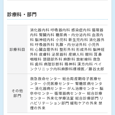
診療科・部門
消化器内科 呼吸器内科 感染症内科 循環器
内科 腎臓内科 糖尿病・内分泌内科 血液内
科 脳神経内科 小児科 新生児内科 消化器外
科 呼吸器外科 乳腺・内分泌外科 小児外
診療科目
科 心臓血管外科 整形外科 形成外科 脳神経
外科 皮膚科 泌尿器科 産婦人科 眼科 耳鼻
咽喉科 頭頸部外科 麻酔科 放射線科 救急
科 歯科 病理診断科 精神科 漢方内科 ペイ
ンクリニック内科麻酔科標榜医／藤谷太郎
救急救命センター 総合周産期母子医療セ
ンター 小児医療センター 腎糖尿病センタ
ー 消化器病センター がん治療センター 脳
その他
卒中センター 循環器病センター 総合診療
部門
センター 外来化学療法室 総合診療部門 リ
ハビリテーション部門 緩和ケアの外来 禁
煙の外来