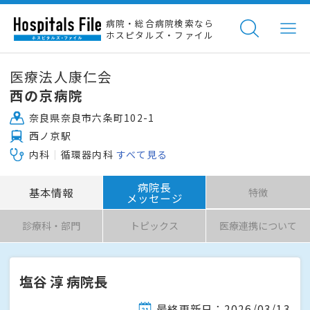
病院・総合病院検索なら
ホスピタルズ・ファイル
医療法人康仁会
西の京病院
奈良県奈良市六条町102-1
西ノ京駅
内科
循環器内科
すべて見る
病院長
基本情報
特徴
メッセージ
診療科・部門
トピックス
医療連携について
塩谷 淳 病院長
最終更新日：2026/03/13