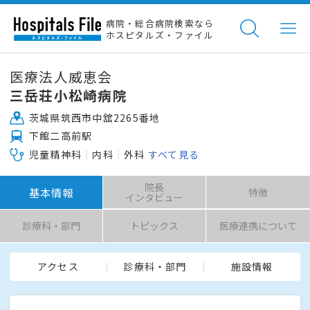
病院・総合病院検索なら
ホスピタルズ・ファイル
医療法人威恵会
三岳荘小松崎病院
茨城県筑西市中舘2265番地
下館二高前駅
児童精神科
内科
外科
すべて見る
院長
基本情報
特徴
インタビュー
診療科・部門
トピックス
医療連携について
アクセス
診療科・部門
施設情報