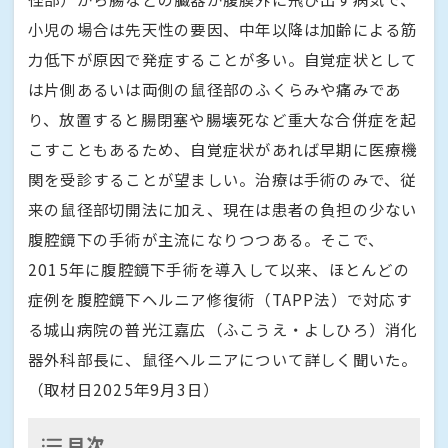
小児の場合は先天性の要因、中年以降は加齢による筋
力低下が原因で発症することが多い。自覚症状として
は片側あるいは両側の鼠径部のふくらみや痛みであ
り、放置すると腸閉塞や腸壊死など重大な合併症を起
こすこともあるため、自覚症状があれば早期に医療機
関を受診することが望ましい。治療は手術のみで、従
来の鼠径部切開法に加え、現在は患者の負担の少ない
腹腔鏡下の手術が主流になりつつある。そこで、
2015年に腹腔鏡下手術を導入して以来、ほとんどの
症例を腹腔鏡下ヘルニア修復術（TAPP法）で対応す
る城山病院の普光江嘉広（ふこうえ・よしひろ）消化
器外科部長に、鼠径ヘルニアについて詳しく聞いた。
（取材日2025年9月3日）
目次