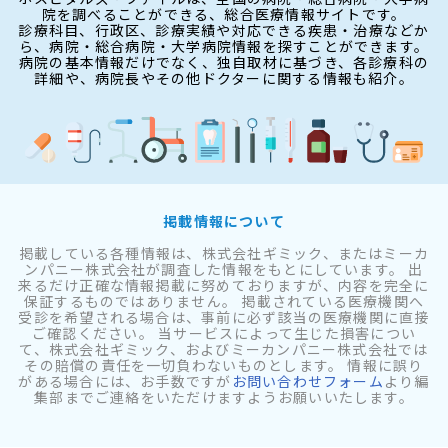
院を調べることができる、総合医療情報サイトです。
診療科目、行政区、診療実績や対応できる疾患・治療などか
ら、病院・総合病院・大学病院情報を探すことができます。
病院の基本情報だけでなく、独自取材に基づき、各診療科の
詳細や、病院長やその他ドクターに関する情報も紹介。
掲載情報について
掲載している各種情報は、株式会社ギミック、またはミーカ
ンパニー株式会社が調査した情報をもとにしています。 出
来るだけ正確な情報掲載に努めておりますが、内容を完全に
保証するものではありません。 掲載されている医療機関へ
受診を希望される場合は、事前に必ず該当の医療機関に直接
ご確認ください。 当サービスによって生じた損害につい
て、株式会社ギミック、およびミーカンパニー株式会社では
その賠償の責任を一切負わないものとします。 情報に誤り
がある場合には、お手数ですが
お問い合わせフォーム
より編
集部までご連絡をいただけますようお願いいたします。