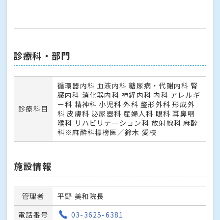
診療科・部門
循環器内科 血液内科 糖尿病・代謝内科 腎
臓内科 消化器内科 神経内科 内科 アレルギ
ー科 精神科 小児科 外科 整形外科 形成外
診療科目
科 皮膚科 泌尿器科 産婦人科 眼科 耳鼻咽
喉科 リハビリテーション科 放射線科 麻酔
科※麻酔科標榜医／鈴木 愛枝
施設情報
管理者
平野 美和院長
電話番号
03-3625-6381