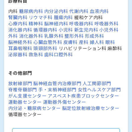
診療科目
内科
糖尿病内科 内分泌内科 代謝内科
血液内科
腎臓内科
リウマチ科
腫瘍内科
緩和ケア内科
心療内科 精神科
脳神経内科
呼吸器内科
呼吸器外科
消化器内科
循環器内科
小児科 新生児内科 小児外科
外科 消化器外科
乳腺外科
整形外科
形成外科
脳神経外科
心臓血管外科
皮膚科
産科
婦人科
眼科
耳鼻咽喉科 頭頸部外科
リハビリテーション科
麻酔科
泌尿器科
救急科
歯科口腔外科
その他部門
放射線部門
脳神経血管内治療部門
人工関節部門
脊椎脊髄部門
手・末梢神経部門
女性ヘルスケア部門
がん支援センター
アスベスト疾患ブロックセンター
運動器センター 運動器外傷センター
内分泌・糖尿病センター
脳定位放射線治療センター
循環器センター