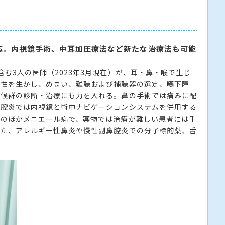
応。内視鏡手術、中耳加圧療法など新たな治療法も可能
む3人の医師（2023年3月現在）が、耳・鼻・喉で生じ
門性を生かし、めまい、難聴および補聴器の選定、嚥下障
症候群の診断・治療にも力を入れる。鼻の手術では痛みに配
鼻腔炎では内視鏡と術中ナビゲーションシステムを併用する
このほかメニエール病で、薬物では治療が難しい患者には手
また、アレルギー性鼻炎や慢性副鼻腔炎での分子標的薬、舌