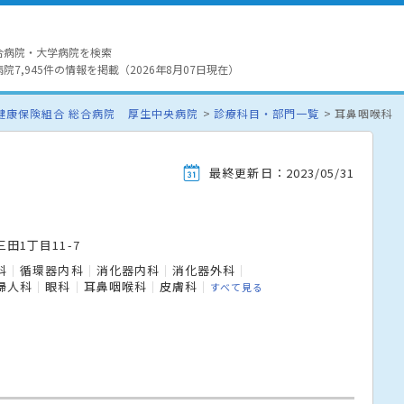
合病院・大学病院を検索
7,945件の情報を掲載（2026年8月07日現在）
健康保険組合 総合病院 厚生中央病院
診療科目・部門一覧
耳鼻咽喉科
最終更新日：2023/05/31
田1丁目11-7
科
循環器内科
消化器内科
消化器外科
婦人科
眼科
耳鼻咽喉科
皮膚科
すべて見る