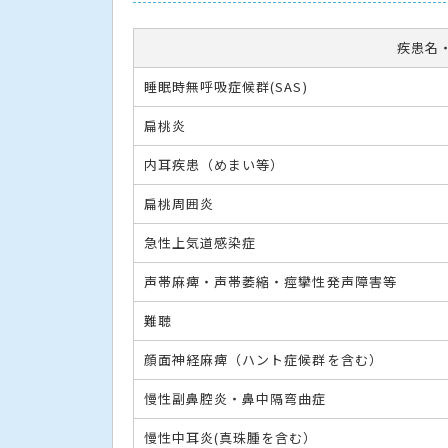
疾患名
睡眠時無呼吸症候群(SAS)
扁桃炎
内耳疾患（めまい等）
扁桃周囲炎
急性上気道感染症
声帯麻痺・声帯萎縮・痙攣性発声障害等
難聴
顔面神経麻痺（ハント症候群を含む）
慢性副鼻腔炎・鼻中隔弯曲症
慢性中耳炎(真珠腫を含む）