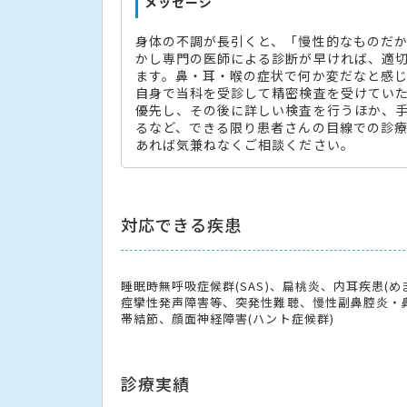
メッセージ
身体の不調が長引くと、「慢性的なものだ
かし専門の医師による診断が早ければ、適
ます。鼻・耳・喉の症状で何か変だなと感
自身で当科を受診して精密検査を受けてい
優先し、その後に詳しい検査を行うほか、
るなど、できる限り患者さんの目線での診
あれば気兼ねなくご相談ください。
対応できる疾患
睡眠時無呼吸症候群(SAS)、扁桃炎、内耳疾患(
痙攣性発声障害等、突発性難聴、慢性副鼻腔炎・鼻
帯結節、顔面神経障害(ハント症候群)
診療実績