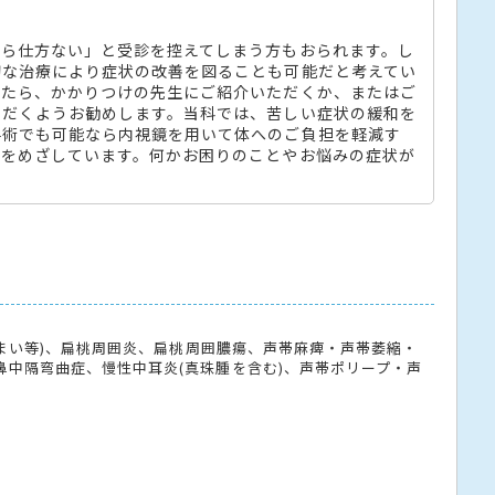
から仕方ない」と受診を控えてしまう方もおられます。し
切な治療により症状の改善を図ることも可能だと考えてい
じたら、かかりつけの先生にご紹介いただくか、またはご
ただくようお勧めします。当科では、苦しい症状の緩和を
手術でも可能なら内視鏡を用いて体へのご負担を軽減す
療をめざしています。何かお困りのことやお悩みの症状が
めまい等)、扁桃周囲炎、扁桃周囲膿瘍、声帯麻痺・声帯萎縮・
中隔弯曲症、慢性中耳炎(真珠腫を含む)、声帯ポリープ・声