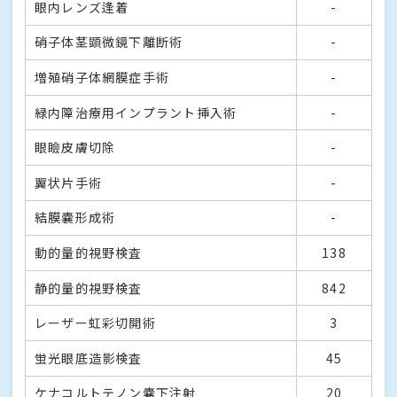
眼内レンズ逢着
-
硝子体茎顕微鏡下離断術
-
増殖硝子体網膜症手術
-
緑内障治療用インプラント挿入術
-
眼瞼皮膚切除
-
翼状片手術
-
結膜嚢形成術
-
動的量的視野検査
138
静的量的視野検査
842
レーザー虹彩切開術
3
蛍光眼底造影検査
45
ケナコルトテノン嚢下注射
20