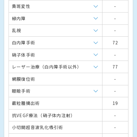
黄斑変性
-
緑内障
-
乱視
-
白内障手術
72
硝子体手術
-
レーザー治療（白内障手術以外）
77
網膜復位術
-
眼瞼手術
-
霰粒腫摘出術
19
抗VEGF療法（硝子体内注射）
-
小切開超音波乳化吸引術
-